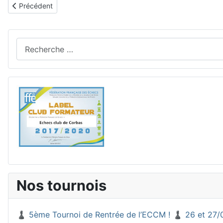
Article précédent : Liens
Précédent
Rechercher
Nos tournois
♟️ 5ème Tournoi de Rentrée de l’ECCM ! ♟️ 26 et 27/