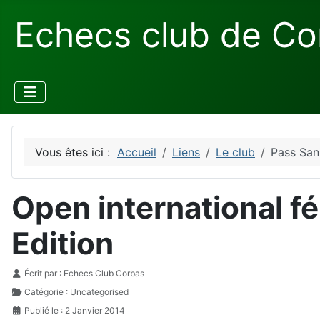
Echecs club de Co
Vous êtes ici :
Accueil
Liens
Le club
Pass Sani
Open international f
Edition
Détails
Écrit par :
Echecs Club Corbas
Catégorie :
Uncategorised
Publié le : 2 Janvier 2014