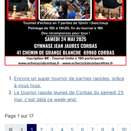
Encore un super tournoi de parties rapides, grâce
à vous tous.
Le tournoi rapide jeunes de Corbas du samedi 25
mai, c'est déjà ce week-end.
Page 1 sur 17
1
2
3
4
5
6
7
8
9
10