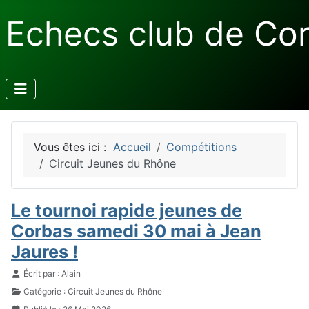
Echecs club de Co
Vous êtes ici :
Accueil
Compétitions
Circuit Jeunes du Rhône
Le tournoi rapide jeunes de
Corbas samedi 30 mai à Jean
Jaures !
Détails
Écrit par :
Alain
Catégorie :
Circuit Jeunes du Rhône