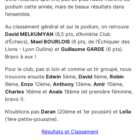
podium cette année, mais de beaux résultats dans
l’ensemble.
Au classement général et sur le podium, on retrouve
David
MELKUMYAN
(6,5 pts, d’Avinkha Club
d’Échecs),
Mael BOURLOIS
(6 pts, de l’Échiquier des
Lions - Lyon Oullins) et
Guillaume GARDE
(6 pts).
Bravo à eux !
Pour le club, pas si loin et comme un tir groupé, nous
trouvons ensuite
Edwin
5ème,
David
6ème,
Robin
9ème,
Enzo
12ème,
Anthony
13ème,
Amir
15ème,
Charles
16ème et
Anaïs
18ème (et première féminine,
bravo !).
N’oublions pas
Daran
(20ème et 1er poussin) et
Leïla
(1ère petite-poussine).
Résultats et Classement