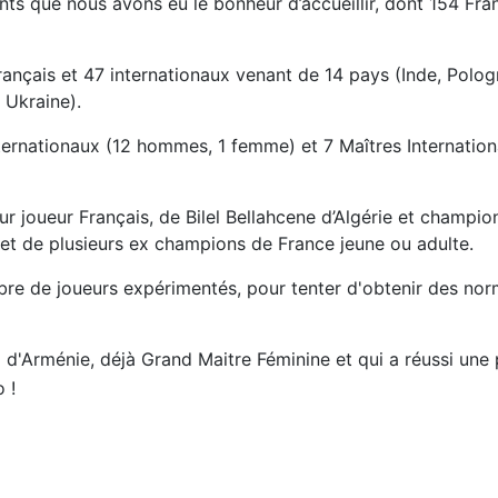
pants que nous avons eu le bonheur d’accueillir, dont 154 Fr
ançais et 47 internationaux venant de 14 pays (Inde, Pologn
 Ukraine).
ernationaux (12 hommes, 1 femme) et 7 Maîtres Internationau
r joueur Français, de Bilel Bellahcene d’Algérie et champi
s et de plusieurs ex champions de France jeune ou adulte.
mbre de joueurs expérimentés, pour tenter d'obtenir des norm
d'Arménie, déjà Grand Maitre Féminine et qui a réussi un
 !