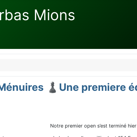
rbas Mions
Ménuires ♟️Une premiere éd
Notre premier open s’est terminé hier