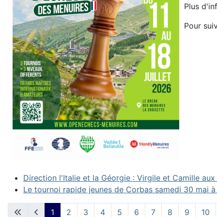
Plus d'in
Pour suiv
Direction l'Italie et la Géorgie : Virgile et Camille
Le tournoi rapide jeunes de Corbas samedi 30 mai à
1
2
3
4
5
6
7
8
9
10