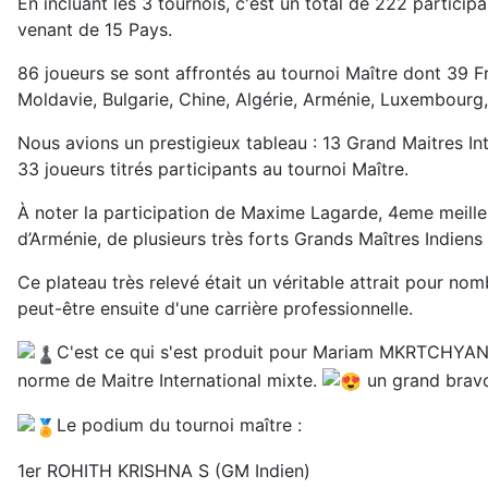
En incluant les 3 tournois, c'est un total de 222 partici
venant de 15 Pays.
86 joueurs se sont affrontés au tournoi Maître dont 39 Fr
Moldavie, Bulgarie, Chine, Algérie, Arménie, Luxembourg,
Nous avions un prestigieux tableau : 13 Grand Maitres Int
33 joueurs titrés participants au tournoi Maître.
À noter la participation de Maxime Lagarde, 4eme meilleu
d’Arménie, de plusieurs très forts Grands Maîtres Indien
Ce plateau très relevé était un véritable attrait pour no
peut-être ensuite d'une carrière professionnelle.
C'est ce qui s'est produit pour Mariam MKRTCHYAN 
norme de Maitre International mixte.
un grand bravo
Le podium du tournoi maître :
1er ROHITH KRISHNA S (GM Indien)