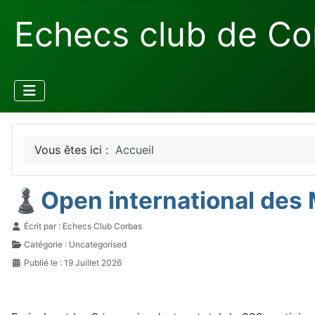
Echecs club de Co
Vous êtes ici :
Accueil
♟️Open international des 
Détails
Écrit par :
Echecs Club Corbas
Catégorie :
Uncategorised
Publié le : 19 Juillet 2026