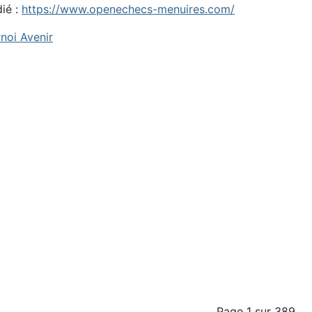
dié :
https://www.openechecs-menuires.com/
noi Avenir
Page 1 sur 389