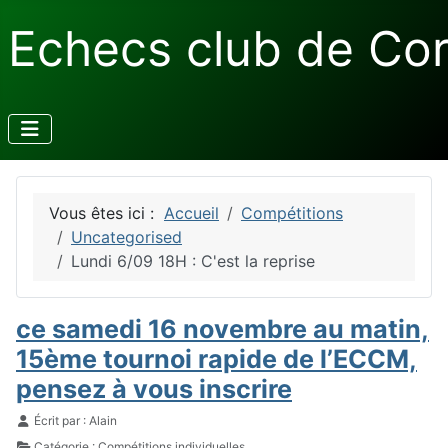
Echecs club de Co
Vous êtes ici :
Accueil
Compétitions
Uncategorised
Lundi 6/09 18H : C'est la reprise
ce samedi 16 novembre au matin,
15ème tournoi rapide de l’ECCM,
pensez à vous inscrire
Détails
Écrit par :
Alain
Catégorie :
Compétitions individuelles