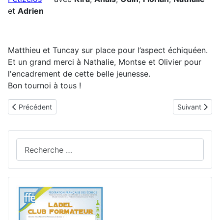
et
Adrien
Matthieu et Tuncay sur place pour l’aspect échiquéen.
Et un grand merci à Nathalie, Montse et Olivier pour
l'encadrement de cette belle jeunesse.
Bon tournoi à tous !
Article précédent : Au Cap d’Agde, certains ont franchi … un cap 
Article suiva
Précédent
Suivant
Rechercher