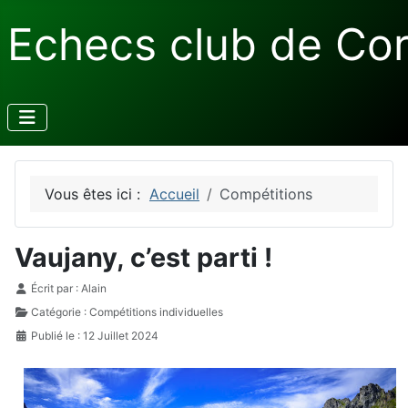
Echecs club de Co
Vous êtes ici :
Accueil
Compétitions
Vaujany, c’est parti !
Détails
Écrit par :
Alain
Catégorie :
Compétitions individuelles
Publié le : 12 Juillet 2024