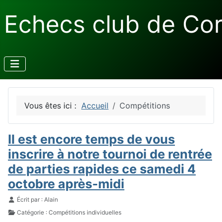
Echecs club de Co
Vous êtes ici :
Accueil
Compétitions
Il est encore temps de vous
inscrire à notre tournoi de rentrée
de parties rapides ce samedi 4
octobre après-midi
Détails
Écrit par :
Alain
Catégorie :
Compétitions individuelles