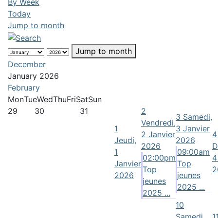
By Week
Today
Jump to month
Jump to month
December
January 2026
February
Mon
Tue
Wed
Thu
Fri
Sat
Sun
29
30
31
2
3
Samedi,
Vendredi,
1
3 Janvier
2 Janvier
4
Jeudi,
2026
2026
D
1
09:00am
02:00pm
4
Janvier
Top
Top
2
2026
jeunes
jeunes
2025 ...
2025 ...
10
Samedi,
1