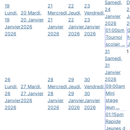
Samedi,
D
19
21
22
23
24
2
Lundi,
20
Mardi,
Mercredi,
Jeudi,
Vendredi,
Janvier
J
19
20 Janvier
21
22
23
2026
2
Janvier
2026
Janvier
Janvier
Janvier
01:00pm
2026
2026
2026
2026
Tournoi
scolair ...
J
31
1
Samedi,
31
Janvier
2026
26
28
29
30
09:00am
Lundi,
27
Mardi,
Mercredi,
Jeudi,
Vendredi,
Mini
26
27 Janvier
28
29
30
stage
Janvier
2026
Janvier
Janvier
Janvier
jeun ...
2026
2026
2026
2026
01:15pm
Rapide
Jeunes d