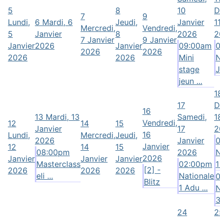
5
8
10
D
7
9
Lundi,
6
Mardi, 6
Jeudi,
Janvier
1
Mercredi,
Vendredi,
5
Janvier
8
2026
2
7 Janvier
9 Janvier
Janvier
2026
Janvier
09:00am
2026
2026
2026
2026
Mini
stage
J
jeun ...
1
17
D
16
13
Mardi, 13
Samedi,
1
Vendredi,
12
14
15
Janvier
17
2
16
Lundi,
Mercredi,
Jeudi,
2026
Janvier
Janvier
12
14
15
08:00pm
2026
N
2026
Janvier
Janvier
Janvier
Masterclass
02:00pm
1
[2] -
2026
2026
2026
eli ...
Nationale
Blitz
1 Adu ...
N
3
24
2