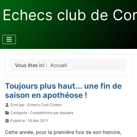
Echecs club de Co
Vous êtes ici :
Accueil
Toujours plus haut... une fin de
saison en apothéose !
Détails
Écrit par :
Echecs Club Corbas
Catégorie :
Compétitions par équipes
Publié le : 19 Mai 2011
Cette année, pour la première fois de son histoire,