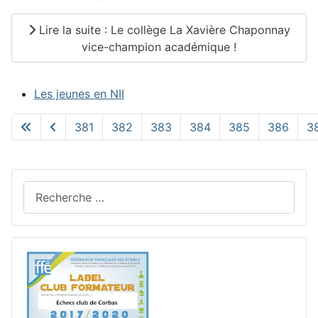
Lire la suite : Le collège La Xavière Chaponnay
vice-champion académique !
Les jeunes en NII
381
382
383
384
385
386
3
Page 389 sur 390
Rechercher