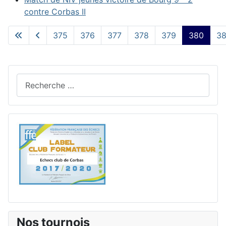
contre Corbas II
375
376
377
378
379
380
38
Page 380 sur 390
Rechercher
Nos tournois