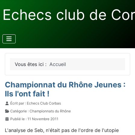
Echecs club de Co
Vous êtes ici :
Accueil
Championnat du Rhône Jeunes :
Ils l'ont fait !
Détails
Écrit par :
Echecs Club Corbas
Catégorie :
Championnats du Rhône
Publié le : 11 Novembre 2011
L'analyse de Seb, n'était pas de l'ordre de l'utopie