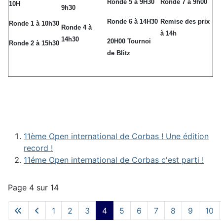
Ronde 5 à 9H30
Ronde 7 à 9h00
10H
9h30
Ronde 6 à 14H30
Remise des prix
Ronde 1 à 10h30
Ronde 4 à
à 14h
14h30
20H00 Tournoi
Ronde 2 à 15h30
de Blitz
11ème Open international de Corbas ! Une édition
record !
11éme Open international de Corbas c'est parti !
Page 4 sur 14
1
2
3
4
5
6
7
8
9
10