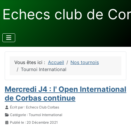
Echecs club de Co
Vous êtes ici :
Accueil
Nos tournois
Tournoi International
Mercredi J4 : l' Open International
de Corbas continue
Détails
Écrit par :
Echecs Club Corbas
Catégorie :
Tournoi International
Publié le : 20 Décembre 2021