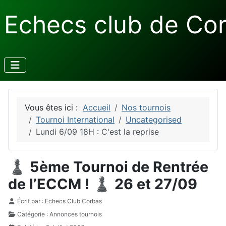
Echecs club de Co
Vous êtes ici :
Accueil
Nos tournois
Tournoi International
Uncategorised
Lundi 6/09 18H : C'est la reprise
♟️ 5ème Tournoi de Rentrée
de l’ECCM ! ♟️ 26 et 27/09
Détails
Écrit par :
Echecs Club Corbas
Catégorie :
Annonces tournois