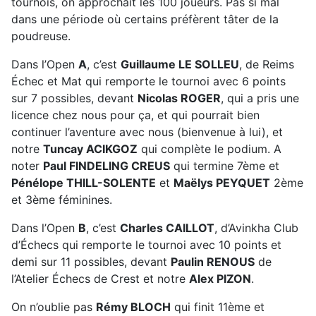
tournois, on approchait les 100 joueurs. Pas si mal
dans une période où certains préfèrent tâter de la
poudreuse.
Dans l’Open
A
, c’est
Guillaume LE SOLLEU
, de Reims
Échec et Mat qui remporte le tournoi avec 6 points
sur 7 possibles, devant
Nicolas ROGER
, qui a pris une
licence chez nous pour ça, et qui pourrait bien
continuer l’aventure avec nous (bienvenue à lui), et
notre
Tuncay ACIKGOZ
qui complète le podium. A
noter
Paul FINDELING CREUS
qui termine 7ème et
Pénélope THILL-SOLENTE
et
Maëlys PEYQUET
2ème
et 3ème féminines.
Dans l’Open
B
, c’est
Charles CAILLOT
, d’Avinkha Club
d’Échecs qui remporte le tournoi avec 10 points et
demi sur 11 possibles, devant
Paulin RENOUS
de
l’Atelier Échecs de Crest et notre
Alex PIZON
.
On n’oublie pas
Rémy BLOCH
qui finit 11ème et