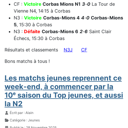
CF :
Victoire
Corbas Mions N1
3
-
0
La Tour de
Vienne N4, 14:15 à Corbas
N3 :
Victoire
Corbas-Mions
4
4
-
0
Corbas-Mions
5
, 15:30 à Corbas
N3 :
Défaite
Corbas-Mions
6
2
-
6
Saint Clair
Échecs, 15:30 à Corbas
Résultats et classements
N3J
CF
Bons matchs à tous !
Les matchs jeunes reprennent ce
week-end, à commencer par la
10ᵉ saison du Top jeunes, et aussi
la N2
Détails
Écrit par :
Alain
Catégorie :
Jeunes
Publié le : 28 Novembre 2025