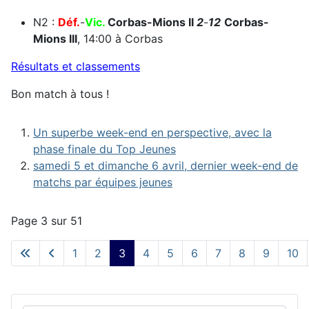
N2 :
Déf.
-
Vic.
Corbas-Mions II
2
-
12
Corbas-
Mions III
, 14:00 à Corbas
Résultats et classements
Bon match à tous !
Un superbe week-end en perspective, avec la
phase finale du Top Jeunes
samedi 5 et dimanche 6 avril, dernier week-end de
matchs par équipes jeunes
Page 3 sur 51
1
2
3
4
5
6
7
8
9
10