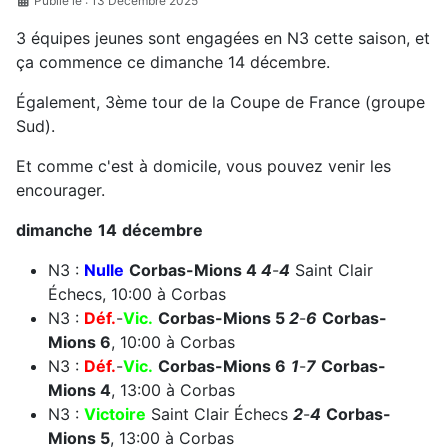
Publié le : 13 Décembre 2025
3 équipes jeunes sont engagées en N3 cette saison, et
ça commence ce dimanche 14 décembre.
Également, 3ème tour de la Coupe de France (groupe
Sud).
Et comme c'est à domicile, vous pouvez venir les
encourager.
dimanche
14
déc
embre
N3 :
Nulle
Corbas-Mions
4
4
-
4
Saint Clair
Échecs, 10:00 à Corbas
N3 :
Déf.
-
Vic.
Corbas-Mions
5
2
-
6
Corbas-
Mions
6
, 10:00 à Corbas
N3 :
Déf.
-
Vic.
Corbas-Mions
6
1
-
7
Corbas-
Mions
4
, 13:00 à Corbas
N3 :
Victoire
Saint Clair Échecs
2
-
4
Corbas-
Mions
5
, 13:00 à Corbas