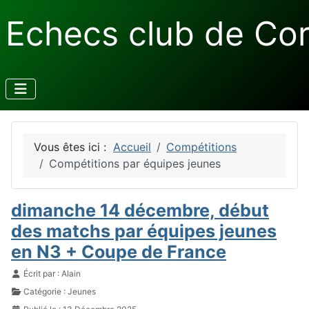
Echecs club de Co
Vous êtes ici :
Accueil
Compétitions
Compétitions par équipes jeunes
dimanche 14 décembre, début
des matchs par équipes jeunes
en N3 + Coupe de France
Détails
Écrit par :
Alain
Catégorie :
Jeunes