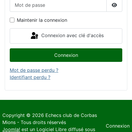
Mot de passe
Affiche
Maintenir la connexion
Connexion avec clé d'accès
Connexion
Mot de passe perdu ?
Identifiant perdu ?
Copyright © 2026 Echecs club de Corbas
Mions - Tous droits réservés
Connexion
Joomla!
est un Logiciel Libre diffusé sous