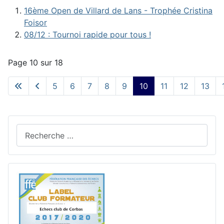
16ème Open de Villard de Lans - Trophée Cristina
Foisor
08/12 : Tournoi rapide pour tous !
Page 10 sur 18
5
6
7
8
9
10
11
12
13
Rechercher