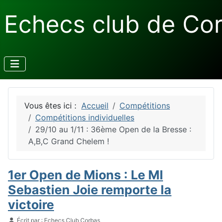
Echecs club de Co
Vous êtes ici :
Accueil
Compétitions
Compétitions individuelles
29/10 au 1/11 : 36ème Open de la Bresse :
A,B,C Grand Chelem !
1er Open de Mions : Le MI
Sebastien Joie remporte la
victoire
Détails
Écrit par :
Echecs Club Corbas