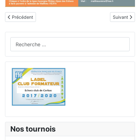
Article précédent : Championnats de Ligue ARA jeunes à Yssinge
Article suivan
Précédent
Suivant
Rechercher
Nos tournois