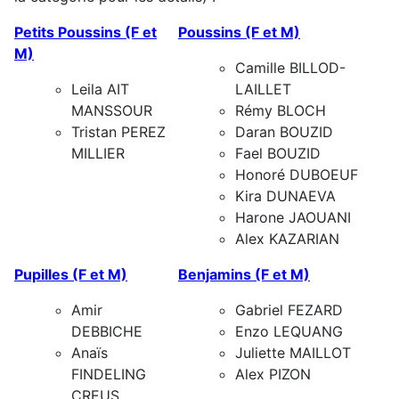
Petits Poussins (F et
Poussins (F et M)
M)
Camille BILLOD-
Leila AIT
LAILLET
MANSSOUR
Rémy BLOCH
Tristan PEREZ
Daran BOUZID
MILLIER
Fael BOUZID
Honoré DUBOEUF
Kira DUNAEVA
Harone JAOUANI
Alex KAZARIAN
Pupilles (F et M)
Benjamins (F et M)
Amir
Gabriel FEZARD
DEBBICHE
Enzo LEQUANG
Anaïs
Juliette MAILLOT
FINDELING
Alex PIZON
CREUS