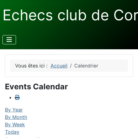
Echecs club de Co
Vous êtes ici :
Accueil
Calendrier
Events Calendar
By Year
By Month
By Week
Today