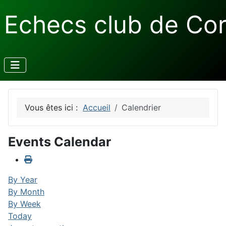
Echecs club de Co
Vous êtes ici :
Accueil
Calendrier
Events Calendar
By Year
By Month
By Week
Today