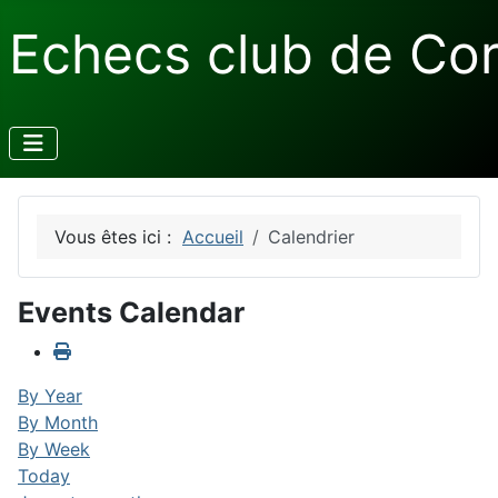
Echecs club de Co
Vous êtes ici :
Accueil
Calendrier
Events Calendar
By Year
By Month
By Week
Today