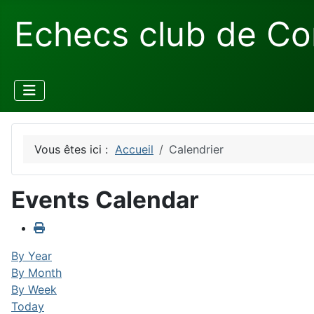
Echecs club de Co
Vous êtes ici :
Accueil
Calendrier
Events Calendar
By Year
By Month
By Week
Today