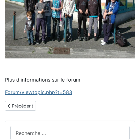
Plus d'informations sur le forum
Forum/viewtopic.php?t=583
Article précédent : Championnats du Rhône d'Echecs des etablis
Précédent
Rechercher