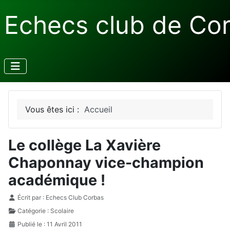
Echecs club de Co
Vous êtes ici :
Accueil
Le collège La Xavière
Chaponnay vice-champion
académique !
Détails
Écrit par :
Echecs Club Corbas
Catégorie :
Scolaire
Publié le : 11 Avril 2011