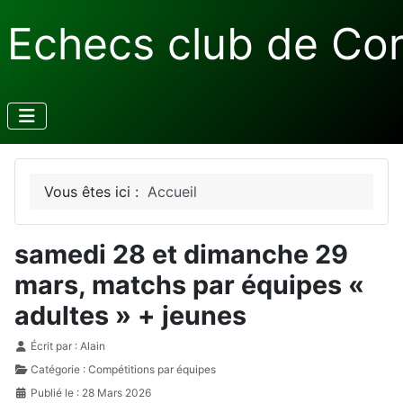
Echecs club de Co
Vous êtes ici :
Accueil
samedi 28 et dimanche 29
mars, matchs par équipes «
adultes » + jeunes
Détails
Écrit par :
Alain
Catégorie :
Compétitions par équipes
Publié le : 28 Mars 2026