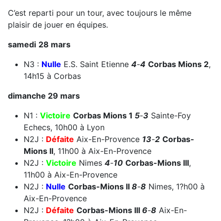
C’est reparti pour un tour, avec toujours le même
plaisir de jouer en équipes.
samedi
28 mars
N3 :
Nulle
E.S. Saint Etienne
4
-
4
Corbas Mions 2
,
14h15 à Corbas
dimanche 29 mars
N1 :
Victoire
Corbas Mions 1
5
-
3
Sainte-Foy
Echecs, 10h00 à Lyon
N2J :
Défaite
Aix-En-Provence
13
-
2
Corbas-
Mions II
, 11h00 à Aix-En-Provence
N2J :
Victoire
Nimes
4
-
10
Corbas-Mions III
,
11h00 à Aix-En-Provence
N2J :
Nulle
Corbas-Mions II
8
-
8
Nimes, 1?h00 à
Aix-En-Provence
N2J :
Défaite
Corbas-Mions III
6
-
8
Aix-En-