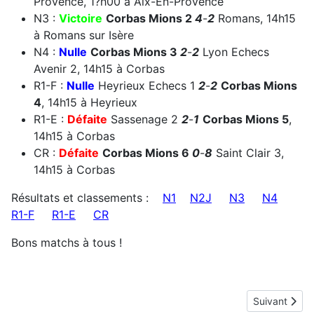
Provence, 1?h00 à Aix-En-Provence
N3 :
Victoire
Corbas Mions 2
4
-
2
Romans, 14h15
à Romans sur Isère
N4 :
Nulle
Corbas Mions 3
2
-
2
Lyon Echecs
Avenir 2, 14h15 à Corbas
R1-F :
Nulle
Heyrieux Echecs 1
2
-
2
Corbas Mions
4
, 14h15 à Heyrieux
R1-E :
Défaite
Sassenage 2
2
-
1
Corbas Mions 5
,
14h15 à Corbas
CR :
Défaite
Corbas Mions 6
0
-
8
Saint Clair 3,
14h15 à Corbas
Résultats et classements :
N1
N2J
N3
N4
R1-F
R1-E
CR
Bons matchs à tous !
Article suiv
Suivant