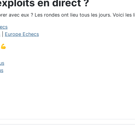
ploits en direct ?
r avec eux ? Les rondes ont lieu tous les jours. Voici les l
ecs
s
|
Europe Echecs
💪
us
us