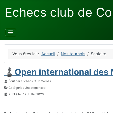
Echecs club de Co
Vous êtes ici :
Accueil
Nos tournois
Scolaire
♟️Open international des 
Détails
Écrit par :
Echecs Club Corbas
Catégorie :
Uncategorised
Publié le : 19 Juillet 2026