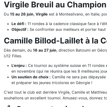
Virgile Breuil au Champion
Du
15 au 26 juin
,
Virgile
est à Montesilvano, en Italie, po
Le défi :
11 rondes à la cadence classique face à l'éli
Objectif :
Se confronter aux meilleurs et porter haut
Camille Billod-Laillet à l
Dès demain, du
16 au 27 juin
, direction Batoumi en Géo
U12 Filles.
L'enjeu :
Ce tournoi au système suisse en 11 rondes es
en novembre (qui ne réunira que les 8 meilleures jou
Un soutien de choix :
Camille ne sera pas dépaysée
et préparer les jeunes tricolores en Géorgie !
C'est tout le club est derrière Virgile, Camille et Matthie
souhaitons un excellent tournoi. Amusez-vous, donnez to