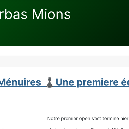
rbas Mions
Ménuires ♟️Une premiere éd
Notre premier open s’est terminé hier