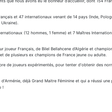
pants que nous avons eu le bonheur d’accueillir, dont 154 Fr
ançais et 47 internationaux venant de 14 pays (Inde, Pologn
 Ukraine).
ernationaux (12 hommes, 1 femme) et 7 Maîtres Internationau
r joueur Français, de Bilel Bellahcene d’Algérie et champi
s et de plusieurs ex champions de France jeune ou adulte.
mbre de joueurs expérimentés, pour tenter d'obtenir des norm
d'Arménie, déjà Grand Maitre Féminine et qui a réussi un
 !