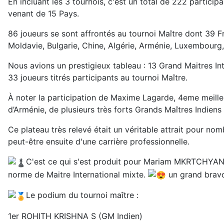
En incluant les 3 tournois, c'est un total de 222 partici
venant de 15 Pays.
86 joueurs se sont affrontés au tournoi Maître dont 39 Fr
Moldavie, Bulgarie, Chine, Algérie, Arménie, Luxembourg,
Nous avions un prestigieux tableau : 13 Grand Maitres Int
33 joueurs titrés participants au tournoi Maître.
À noter la participation de Maxime Lagarde, 4eme meilleu
d’Arménie, de plusieurs très forts Grands Maîtres Indien
Ce plateau très relevé était un véritable attrait pour no
peut-être ensuite d'une carrière professionnelle.
C'est ce qui s'est produit pour Mariam MKRTCHYAN 
norme de Maitre International mixte.
un grand bravo
Le podium du tournoi maître :
1er ROHITH KRISHNA S (GM Indien)